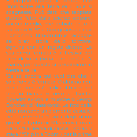
È proprio questo il tempo che
rimarrebbe alla Terra se il Sole si
spegnesse. Può darsi che sappiate
questo fatto dalla scienza oppure,
ancora meglio, che abbiate letto il
racconto 8'19'' di Georgi Gospodinov.
L’omonimo film-omnibus raccoglie
sei brevi storie dello scrittore,
ognuna con un regista diverso. La
sua prima fermata è al Festival del
Film di Sofia (Sofia Film Fest) il 17
marzo, per questo ci prepariamo in
fretta a salire.
"Se sei ancora qui, vuol dire che il
sole non si è fermato. O almeno non
per te, non ora", ci dice il trailer del
film in bianco e nero di Tsocho
Boyadzhiev con le musiche di Georgi
Donchev di Nasekomix. Le foto della
città non sono un elemento casuale,
nel frammento “I volti degli ultimi
giorni” di Lyubomir Mladenov (Loven
Park / “La riserva di caccia”, Korab v
staya / “Ship in a Room”) per la prima