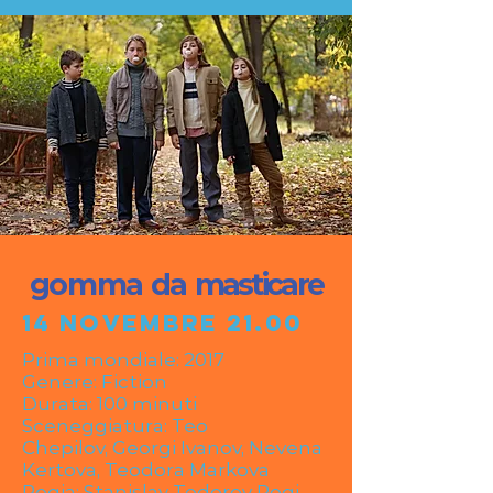
gomma da
masticare
14 novembre 21.00
Prima mondiale: 2017
Genere: Fiction
Durata: 100 minuti
Sceneggiatura: T
eo
Chepilov
,
Georgi Ivanov
,
Nevena
Kertova
,
Teodora Markova
Regia:
Stanislav Todorov Rogi