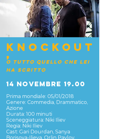
KNOCKOUT
,
o Tutto quello che lei
ha scritto
14 novembre 19.00
Prima mondiale: 05/01/2018
Genere: Commedia, Drammatico,
Azione
Durata: 100 minuti
Sceneggiatura: Niki Iliev
Regia: Niki Iliev
Cast: Gari Dourdan, Sanya
Borisova-Ilieva, Orlin Pavlov,