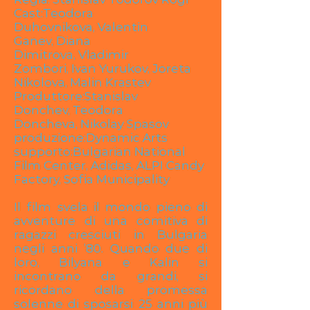
Cast:
Teodora
Duhovnikova
,
Valentin
Ganev
,
Diana
Dimitrova
,
Vladimir
Zombori
,
Ivan Yurukov
,
Joreta
Nikolova
,
Malin Krastev
Produttore:
Stanislav
Donchev
,
Teodora
Doncheva
,
Nikolay Spasov
produzione:
Dynamic Arts
supporto:Bulgarian National
Film Center, Adidas, ALPI Candy
Factory, Sofia Municipality
Il film svela il mondo pieno di
avventure di una comitiva di
ragazzi cresciuti in Bulgaria
negli anni ’80. Quando due di
loro, Bilyana e Kalin si
incontrano da grandi, si
ricordano della promessa
solenne di sposarsi 25 anni più