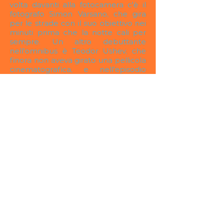
volta davanti alla fotocamera c'è il
fotografo Simon Varsano, che gira
per le strade con il suo obiettivo nei
minuti prima che la notte cali per
sempre. Un altro debuttante
nell'omnibus è Teodor Ushev, che
finora non aveva girato una pellicola
cinematografica, e nell'episodio
“Cristina che saluta tutti dal treno”
(con Irmena Chichikova e Kitodar
Todorov) domanda se abbiamo il
diritto di immischiarci nella vita di
qualcuno, anche fosse solo per uno
spostamento d'aria con la nostra
mano.