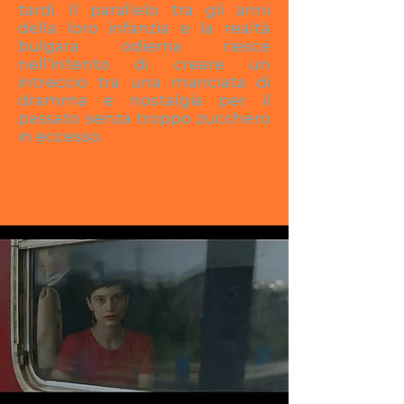
tardi. Il parallelo tra gli anni
della loro infanzia e la realtà
bulgara odierna riesce
nell'intento di creare un
intreccio tra una manciata di
dramma e nostalgia per il
passato senza troppo zucchero
in eccesso.