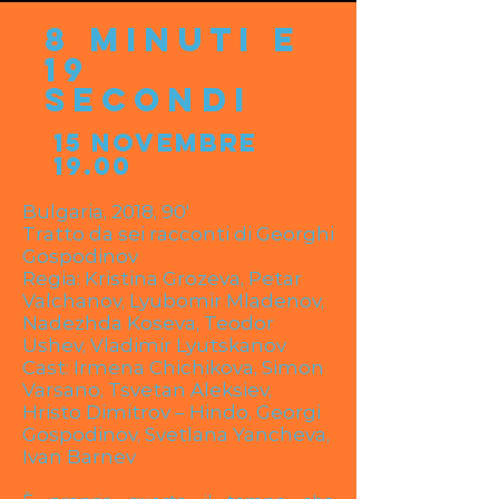
8 minuti e
19
secondi
15 novembre
19.00
Bulgaria, 2018, 90'
Tratto da sei racconti di Georghi
Gospodinov
Regia: Kristina Grozeva, Petar
Valchanov, Lyubomir Mladenov,
Nadezhda Koseva, Teodor
Ushev, Vladimir Lyutskanov
Cast: Irmena Chichikova, Simon
Varsano, Tsvetan Aleksiev,
Hristo Dimitrov – Hindo, Georgi
Gospodinov, Svetlana Yancheva,
Ivan Barnev