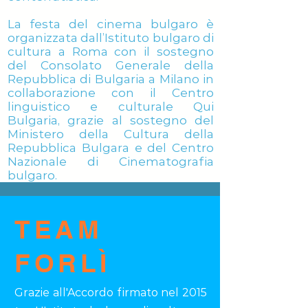
La festa del cinema bulgaro è
organizzata dall’Istituto bulgaro di
cultura a Roma con il sostegno
del Consolato Generale della
Repubblica di Bulgaria a Milano in
collaborazione con il Centro
linguistico e culturale Qui
Bulgaria, grazie al sostegno del
Ministero della Cultura della
Repubblica Bulgara e del Centro
Nazionale di Cinematografia
bulgaro.
TEAM
FORLÌ
Grazie all'Accordo firmato nel 2015