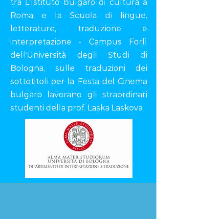
tra L'Istituto bulgaro di cultura a
Roma e la Scuola di lingue,
letterature, traduzione e
interpretazione - Campus Forlì
dell'Università degli Studi di
Bologna, sulle traduzioni dei
sottotitoli per la Festa del Cinema
bulgaro lavorano gli straordinari
studenti della prof. Laska Laskova